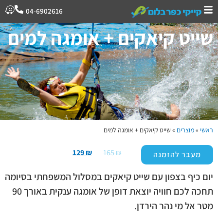
04-6902616
שייט קיאקים + אומגה למים
ראשי
»
מוצרים
»
שייט קיאקים + אומגה למים
129
₪
165
₪
מעבר להזמנה
יום כיף בצפון עם שייט קיאקים במסלול המשפחתי בסיומה
תחכה לכם חוויה יוצאת דופן של אומגה ענקית באורך 90
מטר אל מי נהר הירדן.