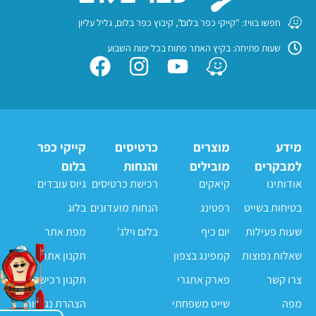
חפשו בוויז: "קייקי כפר בלום", קיבוץ כפר בלום, גליל עליון
שעות פתיחה: בקיץ האתר פתוח בכל ימות השבוע
מידע
מוצרים
כרטיסים
קייקי כפר
למבקרים
מובילים
והנחות
בלום
אודותינו
קיאקים
רכישת כרטיסים
גיוס עובדים
בטיחות בשייט
רפטינג
הנחות מועדונים
בלוג
שעות פעילות
יום כיף
בלום וילג'
מפת אתר
שאלות נפוצות
קמפינג בצפון
תקנון אתר
צרו קשר
פארק אתגרי
תקנון רכישה
מפה
שייט משפחתי
הצהרת נגישות