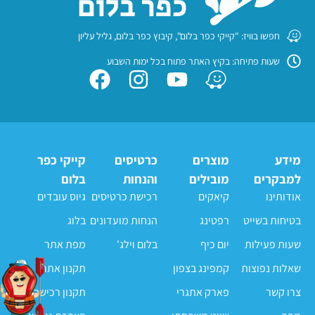
חפשו בוויז: "קייקי כפר בלום", קיבוץ כפר בלום, גליל עליון
שעות פתיחה: בקיץ האתר פתוח בכל ימות השבוע
מידע
מוצרים
כרטיסים
קייקי כפר
למבקרים
מובילים
והנחות
בלום
אודותינו
קיאקים
רכישת כרטיסים
גיוס עובדים
בטיחות בשייט
רפטינג
הנחות מועדונים
בלוג
שעות פעילות
יום כיף
בלום וילג'
מפת אתר
שאלות נפוצות
קמפינג בצפון
תקנון אתר
צרו קשר
פארק אתגרי
תקנון רכישה