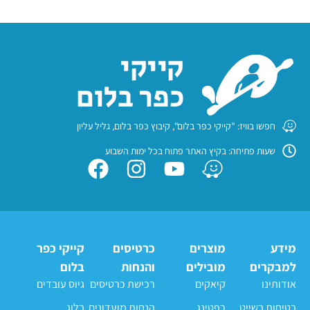
חפשו בוויז: "קייקי כפר בלום", קיבוץ כפר בלום, גליל עליון
שעות פתיחה: בקיץ האתר פתוח בכל ימות השבוע
מידע
מוצרים
כרטיסים
קייקי כפר
למבקרים
מובילים
והנחות
בלום
אודותינו
קיאקים
רכישת כרטיסים
גיוס עובדים
בטיחות בשייט
רפטינג
הנחות מועדונים
בלוג