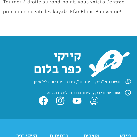
Tournez à droite au rond-point. Vous voici a l'entree
principale du site les kayaks Kfar Blum. Bienvenue!
חפשו בוויז: "קייקי כפר בלום", קיבוץ כפר בלום, גליל עליון
שעות פתיחה: בקיץ האתר פתוח בכל ימות השבוע
מידע
מוצרים
כרטיסים
קייקי כפר