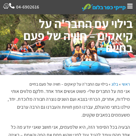
04-6902616
בילוי עם החבר'ה על
קיאקים – חוויה של פעם
בחיים
ראשי
»
בלוג
»
בילוי עם החבר'ה על קיאקים – חוויה של פעם בחיים
אני מת על החברים שלי- פשוט אנשים אחד אחד. חלקם מלווים אותי
מילדות, אחרים, הכרתי בצבא ועם השנים נוצרה חבורה מלוכדת. יחד,
טילנו בחצי מהעולם, עברנו המון חוויות והעברנו גם הרבה ערבים
משעממים בפאבים שקטים.
הבעיה בכל הסיפור הזה, היא שלפעמים, אני חושב שאני יודע מה כל
אחד מהם עומד להגיד עוד לפני שהוא פתח את הפה והאמת – באיזה