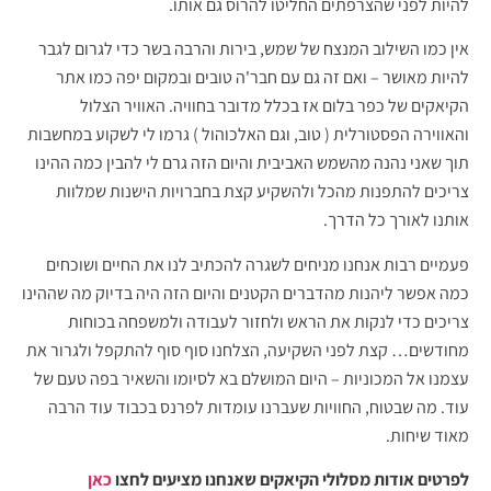
להיות לפני שהצרפתים החליטו להרוס גם אותו.
אין כמו השילוב המנצח של שמש, בירות והרבה בשר כדי לגרום לגבר
להיות מאושר – ואם זה גם עם חבר'ה טובים ובמקום יפה כמו אתר
הקיאקים של כפר בלום אז בכלל מדובר בחוויה. האוויר הצלול
והאווירה הפסטורלית ( טוב, וגם האלכוהול ) גרמו לי לשקוע במחשבות
תוך שאני נהנה מהשמש האביבית והיום הזה גרם לי להבין כמה ההינו
צריכים להתפנות מהכל ולהשקיע קצת בחברויות הישנות שמלוות
אותנו לאורך כל הדרך.
פעמיים רבות אנחנו מניחים לשגרה להכתיב לנו את החיים ושוכחים
כמה אפשר ליהנות מהדברים הקטנים והיום הזה היה בדיוק מה שההינו
צריכים כדי לנקות את הראש ולחזור לעבודה ולמשפחה בכוחות
מחודשים… קצת לפני השקיעה, הצלחנו סוף סוף להתקפל ולגרור את
עצמנו אל המכוניות – היום המושלם בא לסיומו והשאיר בפה טעם של
עוד. מה שבטוח, החוויות שעברנו עומדות לפרנס בכבוד עוד הרבה
מאוד שיחות.
לפרטים אודות מסלולי הקיאקים שאנחנו מציעים לחצו
כאן