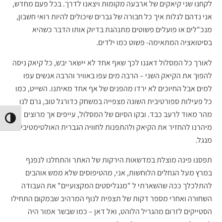
לקחנו שני קיאקים של ארבעה מקומות ויצאנו לדרך. בכל פעם מחדש,
אני נדהם לגלות איך כל חבורה של גברים שיכולים להיות רואי חשבון,
מנכ"לים או פועלים פשוטים מתנהגת בדיוק אותו הדבר כשהיא
בסיטואציה המתאימה- פשוט כמו ילדים.
לאורך כל המסלול דאגנו לכך שאף אחד לא יישאר יבש, כל קיאק ניסה
להפוך את הקיאק השני – הרבה מים עפו באוויר והרבה אנשים עפו
למים אבל החיוכים לא ירדו מהפנים של אף אחד מאיתנו. השייט, כמו
כל פעילות ספורטיבית השונה מצפייה במשחק כדורגל טוב, גרם לנו
מהר מאוד לרעב כבד. ובקו הסיום של המסלול, עייפים אך מרוצים
הפעל/
מיהרנו להחזיר את הקיאק ולהתפנות לחוויה הגברית האולטימטיבית –
מנגל.
תפסנו פינה מוצלת במדשאות הירקות של האתר והתחלנו לנפנף
במרץ מעל הגחלים הלוחשות, אני, מהטיפוסים שלא ממש אוהבים
להתלכלך ככה שהשארתי ל "מנגליסטים המקצועיים" את העבודה
השחורה ואחרי מספר דקות של תצפית לנוף המרהיב שבמקום התחילו
הסטייקים לזרום מהגריל הלוהט, ואל דאן – כמו שבשר אמור היה