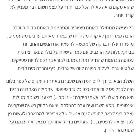
שהוא מקום נראה כאילו הכל כבר חוזר על עצמו ושום דבר מעניין לא
קורה יותר.
כל פגישה מתחילה באותם סיפורים ומסתיימת באותם בדיחות וכבר
הרבה מאוד זמן לא קרה משהו חדש. באחד מאותם ערבים משעממים,
מישהו העלה הברקה של ממש – להשאיר את הנשים והחברות
בבית,לעלות על הרכבים עם כמה שישיות של גולדסטאר וצידנית
עמוסה בבהמות שהחזירו את נשמתם לבורא בדרכם להיות סטייקים
של 300 גרם ולעלות צפונה ליום של גברים, כיף והרבה מים קרים.
השלב הבא, בדרך ליום המדהים שעברנו באתר הקיאקים של כפר בלום
היה לקבל פס ליום אחד-כמו כל גבר טיפוסי, שהמילה האחרונה בבית
היא תמיד שלו ("כן אשתי היקרה" – נו מה ..) ביצענו רשימת מטלות
אינסופית ומסע השכנועים עבר בהצלחה. יצאנו בדיוק בשעה שנקבעה
(איזה כיף לצאת לחופשה עם אנשים שלא צריכים להתאפר ולעשות פן
לפני יציאה לרפטינג…) ושעתיים בדיוק אחר-כך מצאנו את עצמנו על
שפת נהר הירדן.