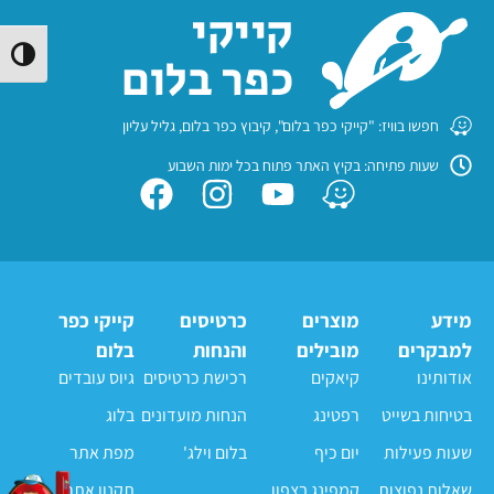
הפעל/
חפשו בוויז: "קייקי כפר בלום", קיבוץ כפר בלום, גליל עליון
שעות פתיחה: בקיץ האתר פתוח בכל ימות השבוע
מידע
מוצרים
כרטיסים
קייקי כפר
למבקרים
מובילים
והנחות
בלום
אודותינו
קיאקים
רכישת כרטיסים
גיוס עובדים
בטיחות בשייט
רפטינג
הנחות מועדונים
בלוג
שעות פעילות
יום כיף
בלום וילג'
מפת אתר
שאלות נפוצות
קמפינג בצפון
תקנון אתר