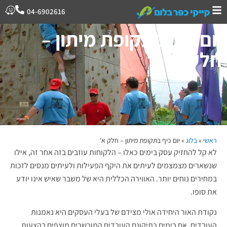
04-6902616
יום כיף בתקופת מיתון –
חלק א'
ראשי
»
בלוג
»
יום כיף בתקופת מיתון – חלק א'
לא קל להחזיק עסק בימים כאלו – הלקוחות עוזבים בזה אחר זה, אילו
שנשארים מצמצמים לעיתים את היקף הפעילות ולעיתים מנסים לזכות
במחירים נוחים יותר. האווירה הכללית היא של משבר שאיש אינו יודע
את סופו.
נקודת האור היחידה אולי מצידם של בעלי העסקים היא נאמנות
העובדים, אם בימים כתיקונם העובדים המוכשרים מוצפים בהצעות