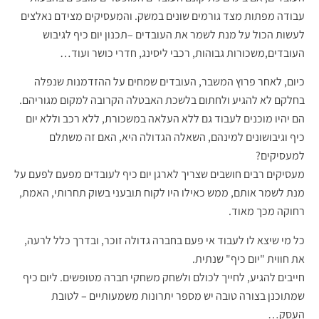
עבודה מפתות מצד גורמים שונים במשק. והמעסיקים מצידם נאלצים
לעשות הכול על מנת לשמר את העובדים –תכנון יום כיף לגיבוש
העובדים,משכורות גבוהות, רכבי ליסינג, חדרי כושר ועוד…
כיום, לאחר פרוץ המשבר, העובדים שמחים על ההזדמנות שנפלה
בחלקם לא להגיע ולחתום בלשכת האבטלה הקרובה למקום מגוריהם.
הם יהיו מוכנים לעבוד גם ללא העלאה במשכורת, ללא רכב וללא יום
כיף וגיבושונים למינהם, השאלה הגדולה היא, האם זה משתלם
למעסיקים?
מעסיקים רבים חושבים שצריך לארגן יום כיף לעובדים מפעם לפעם על
מנת לשמר אותם, ממש כאילו היו לקוח תובעני בשוק תחרותי, האמת,
רחוקה מכך מאוד.
כל מי שיצא לו לעבוד אי פעם בחברה גדולה זוכר, ובדרך כלל לרעה,
את חווית "יום כיף" שנתית.
חייבים להגיע, לחייך לכולם ולשחק משחקי חברה מטופשים. ליום כיף
שמתוכנן בצורה טובה יש מספר יתרונות משמעותיים – לטובת
העסק…