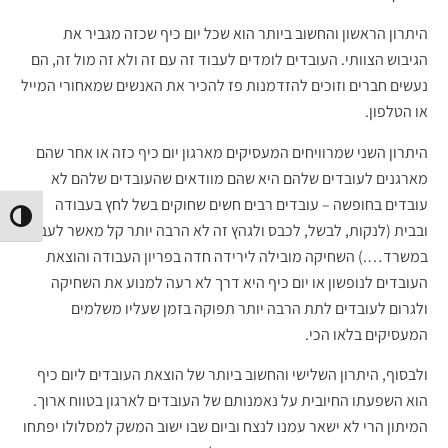
היתרון הראשון והחשוב ביותר הוא שכל יום כיף שכזה מגביר את
הגיבוש הצוותי. העובדים לומדים לעבוד זה עם זה ולא זה מול זה, הם
נעשים חברים וזוכים להזדמנות פז להכיר את האנשים שמאחורי המייל
או הטלפון.
היתרון השני שמרוויחים המעסיקים מארגון יום כיף כזה או אחר שהם
מארגנים לעובדים שלהם היא שהם מוודאים שהעובדים שלהם לא
עובדים בחופשה – עובדים רבים חשים שחוקים בשל לחץ בעבודה
הפעל/
ובבית (לנקות, לבשל, לכבס ולגהץ זה לא הרבה יותר קל מאשר לעבוד
במשרד….) השחיקה מובילה לירידה חדה בפריון העבודה והוצאת
העובדים לנופשון או יום כיף היא דרך לא רעה למנוע את השחיקה
ולגרום לעובדים לתת הרבה יותר תפוקה בזמן שעליו משלמים
המעסיקים בלאו הכי.
ולבסוף, היתרון השלישי והחשוב ביותר של הוצאת העובדים ליום כיף
הוא השפעתו החיובית על נאמנותם של העובדים לארגון בטווח ארוך.
המיתון הרי לא ישאר עמנו לנצח וביום שבו ישוב המשק למסלולו יפתחו