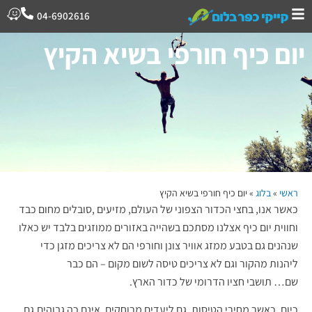
04-6902616
יום כיף חורפי בשיא הקיץ
ראשי
»
בלוג
»
יום כיף חורפי בשיא הקיץ
כאשר אנו, בחצי הכדור הצפוני של העולם, מזיעים ,סובלים מחום כבד
וחווית יום כיף אצלנו מסתכם בשהייה באזורים ממוזגים בלבד יש כאלו
שנהנים גם בטבע ממזג אוויר צונן וחורפי הם לא צריכים מזגן כדי
ליהנות מהקור וגם לא צריכים טיסה לשום מקום – הם כבר
שם… תושבי חציו הדרומי של כדור הארץ.
כיום, כאשר מחירי הטיסות, גם ליעדים מרוחקים, אינם כה גבוהים,גם