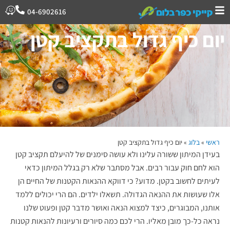
04-6902616
יום כיף גדול בתקציב קטן
ראשי
»
בלוג
»
יום כיף גדול בתקציב קטן
בעידן המיתון ששורה עלינו ולא עושה סימנים של להיעלם תקציב קטן
הוא לחם חוק עבור רבים. אבל מסתבר שלא רק בגלל המיתון כדאי
לעיתים לחשוב בקטן. מדוע? כי דווקא ההנאות הקטנות של החיים הן
אלו שעושות את ההנאה הגדולה. תשאלו ילדים. הם הרי יכולים ללמד
אותנו, המבוגרים, כיצד למצוא הנאה ואושר מדבר קטן ופעוט שלנו
נראה כל-כך מובן מאליו. הרי לכם כמה סיורים ורעיונות להנאות קטנות