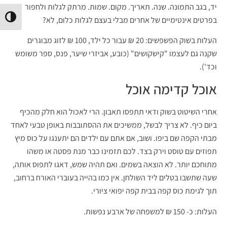
יד, בגב התמונה. שנה. תאריך. מקום. שמות. מרתק לגלות ולחפור
הפעל/
בפרטים אינטימיים של אחרים מבלי בעצם לגלות כלום, לא?
העלות בשוק הפשפשים: 20 ₪ עבור כל ילד, 100 ₪ לזוג מבוגרים
שקנה גם לעצמו "קישקושים" (כובע, אביזרי שיער, פנס, ספר משומש
וכד').
אוכל קדימה אוכל
אחרי השיטוט בשוק ודאי תתפסו תאבון. הרי לאכול הוא חלק מהכיף
ביום כיף. לא צריך לבשל, ממשיכים את ההסתובבות באופן טבעי לאחד
מבתי הקפה שם ביפו. ושוב, אם אתם עם ילדים הם יתענגו על כוס מיץ
תפוזים עם טוסט וירק בצד. לכם תזמינו כבר מנת פסטה או משהו
מתוחכם יותר. לא הוצאה בשמים. ואם תהיה שמש, דאגו לתפוס אותה,
שעה שתשבו בטלים ליד השולחן. אין כמו בהייה בעוברי האורח ברחוב,
תוך לגימת כוס קפה בבית קפה יפואי ציורי.
העלות: כ- 150 ₪ למשפחה של ארבע נפשות.