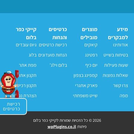
מידע
מוצרים
כרטיסים
קייקי כפר
למבקרים
מובילים
והנחות
בלום
אודותינו
קיאקים
רכישת כרטיסים
גיוס עובדים
בטיחות בשייט
רפטינג
הנחות מועדונים
בלוג
שעות פעילות
יום כיף
בלום וילג'
מפת אתר
שאלות נפוצות
קמפינג בצפון
תקנון אתר
צרו קשר
פארק אתגרי
תקנון רכישה
מפה
שייט משפחתי
הצהרת נגישות
רכישת
כרטיסים
2026 © כל הזכויות שמורות לקייקי כפר בלום
פיתוח:
wpPlugins.co.il