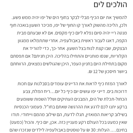
הולכים לים
להמשיך את יום הכיף מבלי לבקר בחוף הים של יפו יהיה ממש פשע.
ולכן, הליכה מהשוק לאורך קו החוף של יפו, מכיכר השעון בואכה חוף
מנטה ריי יהיה סיום נפלא ליום כיף מקסים. אם לא שבעתם מבית
הקפה, דאגו לעבור ראשית באבולעפיה. אחרי שתתמלאו ממגוון
הבצקים, שבו קצת לנוח בצל השעון. אחר-כך, כדי להוריד את
הקלוריות, שנסו מותניים והתחילו בהליכה. היכן חניתם? אם תפסתם
מקום בתחילת היום בחניון העפר, היכן שהגולשים נמצאים, הרווחתם
ביושר חיסכון של 12 ₪.
לאורך המזח כיף לראות את הדייגים עומדים בסבלנות עם חכות
דרוכות בים. דייגי יפו עושים יום כיף כל יום…ריח המלח, צבע
הכחול-תכלת של הים, המבנים העתיקים ושלל השפות ששומעים
ברקע יתנו לכם לרגע את ההרגשה שאתם בחו"ל. פעמוני הכנסיות
בשילוב קריאות המואזין, תגלו לדעת, הם שילוב מהמם וייחודי. תודו
שאין כמעט בכל העולם רקע מעניין כזה. אכן, יום כיף. והכול (כמעט)
בחינם…. העלות: 30 ₪ על טוסטים באבולעפיה לילדים שנזכרו שהם