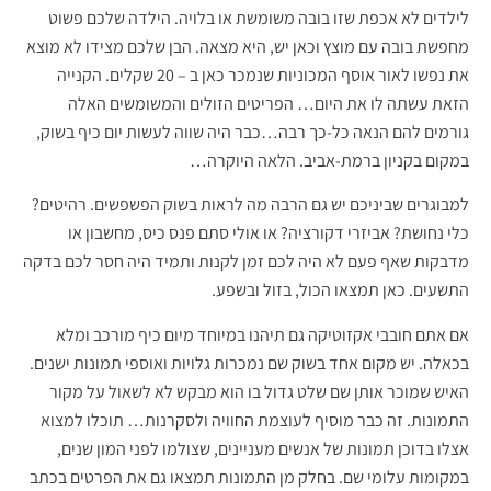
לילדים לא אכפת שזו בובה משומשת או בלויה. הילדה שלכם פשוט
מחפשת בובה עם מוצץ וכאן יש, היא מצאה. הבן שלכם מצידו לא מוצא
את נפשו לאור אוסף המכוניות שנמכר כאן ב – 20 שקלים. הקנייה
הזאת עשתה לו את היום… הפריטים הזולים והמשומשים האלה
גורמים להם הנאה כל-כך רבה…כבר היה שווה לעשות יום כיף בשוק,
במקום בקניון ברמת-אביב. הלאה היוקרה…
למבוגרים שביניכם יש גם הרבה מה לראות בשוק הפשפשים. רהיטים?
כלי נחושת? אביזרי דקורציה? או אולי סתם פנס כיס, מחשבון או
מדבקות שאף פעם לא היה לכם זמן לקנות ותמיד היה חסר לכם בדקה
התשעים. כאן תמצאו הכול, בזול ובשפע.
אם אתם חובבי אקזוטיקה גם תיהנו במיוחד מיום כיף מורכב ומלא
בכאלה. יש מקום אחד בשוק שם נמכרות גלויות ואוספי תמונות ישנים.
האיש שמוכר אותן שם שלט גדול בו הוא מבקש לא לשאול על מקור
התמונות. זה כבר מוסיף לעוצמת החוויה ולסקרנות… תוכלו למצוא
אצלו בדוכן תמונות של אנשים מעניינים, שצולמו לפני המון שנים,
במקומות עלומי שם. בחלק מן התמונות תמצאו גם את הפרטים בכתב