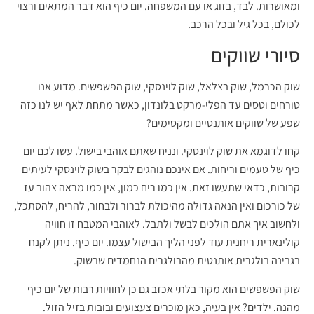
ומאושרות. לבד, בזוג או עם המשפחה. יום כיף הוא דבר המתאים ורצוי
לכולם, בכל גיל ובכל הרכב.
סיורי שווקים
שוק הכרמל, שוק בצלאל, שוק לוינסקי, שוק הפשפשים. מדוע אנו
טורחים וטסים עד הפלי-מרקט בלונדון, כאשר מתחת לאף יש לנו כזה
שפע של שווקים אותנטיים ומקסימים?
קחו לדוגמא את שוק לוינסקי. ונניח שאתם אוהבי בישול. עשו לכם יום
כיף של טעמים וריחות. אם אינכם נוהגים לבקר בשוק לוינסקי לעיתים
קרובות, כדאי שתעשו זאת. אין כמו ריח כמון, אין כמו מראה צהוב עז
של כורכום ואין הנאה גדולה מהיכולת לברור ולבחור, להריח, להסתכל,
ולחשוב איך אתם הולכים לבשל ולתבל. לאוהבי המטבח זו חוויה
קולינארית ריחנית עוד לפני הליך הבישול עצמו. יום כיף. ניתן לקנח
בגבינה בולגרית אותנטית מהבולגרים הנחמדים שבשוק.
שוק הפשפשים הוא מקור בלתי אכזב גם כן לחוויות רבות של יום כיף
מהנה. ילדים? אין בעיה, כאן מוכרים צעצועים ובובות בזיל הזול.