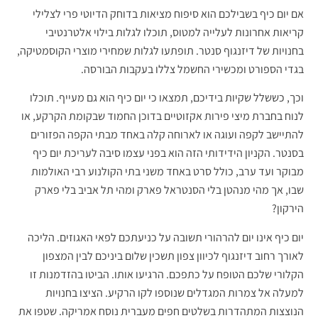
אם יום כיף בשבילכם הוא סיפוח מציאות בדוחק הדיוטי פרי לצלילי
קריאות אחרונות לעלייה למטוס, תוכלו לגלות בילוי אלטרנטיבי
בחנויות של דיזנגוף סנטר. תופתעו לגלות שמחירי מוצרי הקוסמטיקה,
בגדי הספורט ומכשירי החשמל צללו בעקבות הבורסה.
וכך, כששלל שקיות בידיכם, תמצאו כי יום כיף הוא גם מעייף. תוכלו
לנוח בחברת מיצי פירות אקזוטיים בדוכן החמוד שבקומת הקרקע, או
להתיישב לקפה ועוגה או לארוחה קלה באחד מבתי הקפה הפזורים
בסנטר. הקניון הידידותי הזה הוא בפני עצמו סיבה לעריכת יום כיף
מבוקר ועד ערב, כולל סרט באחד משני בתי הקולנוע רבי האולמות
שבו, אך מהי מנהטן בלי הסנטראל פארק ומהי תל אביב בלי פארק
הירקון?
יום כיף אינו יום להרהורי תשובה על כניעתכם לפאי האגוזים. הליכה
לאורך רחוב דיזנגוף לכיוון צפון תשכין שלום ביניכם לבין המצפון
הקלורי שלכם הטופח על כתפכם. הרגיעו אותו. הביטו בהזדמנות זו
למעלה אל צמרות המגדלים שנוספו לקו הרקיע. הציצו בחנויות
הנוצצות המתהדרות בשלטים חפים מעברית נוסח אמריקה. שטפו את