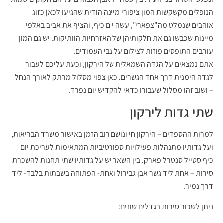
הנופלים מקשקשות המון ציפורי מיינה הודית שהגיעו לכאן כזוג
אוהבים שנמלט מה"צפארי", עשה יום כיף, והציף את אביב באלפי
מיינות שכבשו גם את חלקותיהן של האזרחיות הוותיקות. יש גם המון
עורבים התופסים פוזות לצילום על גבי העמודים.
אתם נמצאים על הגדה השמאלית של הירקון, וכעת עליכם לעבור
לגדה הימנית דרך אחד הגשרים. כאן צפוי מסלול מרתק לאורך הנחל
– ושוב זהו מסלול שעבורו כדאי להקדיש יום נפרד.
שתי גדות לירקון
למרות ההספדים – הירקון חי ונושם רוב הזמן באישור משרד הבריאות,
ועל גדותיו מתנהלות פעילויות ספורטיביות המתאימות לעריכת יום
כיף סטייל סנטרל פארק. בין השאר יש על גדותיו שתי תחנות להשכרת
סירות – אחת ליד גשר אבן גבירול ואחת- הפתוחה בשבתות בלבד- ליד
דרך נמיר.
ניתן לשכור סירות בגדלים שונים: