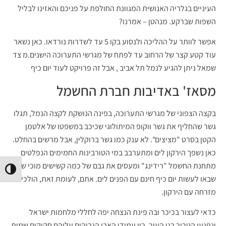
העיניים בגלריה האנושית המגוונת החולפת על פניכם והאזינו לבליל
השפות שברקע. מנהטן – אמרנו?
אפשר לוותר על ההליכה ולנסוע בקו 5 עד לשדרות נורדאו. כאן נשאר
עוד קטע קצר של הרחוב עד לפתח של מגרשי התערוכה הישנים.מ צד
שמאל ניתן להגיע לנמל תל אביב , אבל זה פרויקט לעוד יום כיף
מסאז' באדיבות חברת החשמל
בקצה הצפוני של מגרשי התערוכה, בפינה הנושקת לקצה הנמל, תגלו
גשר שהחליף את גשר ווקופ המיתולוגי שכיכב במשפטו של אלטמן
הקטן בסרט "מציצים". לא ענק כמו גשר ברוקלין, אבל מרשים בהחלט.
כאן נשפך הירקון לים ומתערבב במי הטורבינות החמימים הנפלטים
מתחנת החשמל "רידינג" ומעסים את גבם של כמה קשישים מוכי שגרון
הפעל/
שבאו לעשות יום כיף חינם עם הפנים לים. אתם, לעומת זאת, הולכים
מזרחה עם הירקון.
כדאי לעצור בכיכר ובה פינת הנצחה יפה לחללי מלחמות ישראל
ונפגעי הטרור בני העיר. בין עמודי האבן הגבוהים עליהם חקוקים שמות