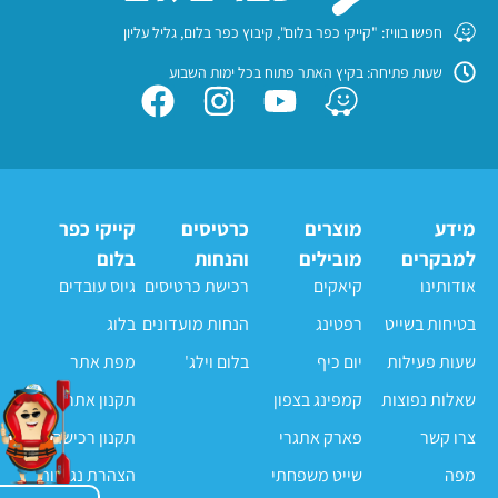
חפשו בוויז: "קייקי כפר בלום", קיבוץ כפר בלום, גליל עליון
שעות פתיחה: בקיץ האתר פתוח בכל ימות השבוע
מידע
מוצרים
כרטיסים
קייקי כפר
למבקרים
מובילים
והנחות
בלום
אודותינו
קיאקים
רכישת כרטיסים
גיוס עובדים
בטיחות בשייט
רפטינג
הנחות מועדונים
בלוג
שעות פעילות
יום כיף
בלום וילג'
מפת אתר
שאלות נפוצות
קמפינג בצפון
תקנון אתר
צרו קשר
פארק אתגרי
תקנון רכישה
מפה
שייט משפחתי
הצהרת נגישות