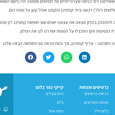
ששילמנו דמי כניסה שערורייתיים של חמישים ושמונה יורו (לשם השווא
לושים דולר) רכשנו ציוד קמפינג והקמנו אוהל קטן על שפת הים.
 להתפנק במלון מצאנו את עצמנו ישנים שוב חופשת קמפינג רק שהפ
הנסיעות והם התנצלו על הטעות ושדרגו לנו את המלון.
נו הסכמנו – עדיף קמפינג, וכך בטח תראה גם החופשה הבאה שלנו.
כרטיסים והנחות
קייקי כפר בלום
רכישת כרטיסים
גיוס עובדים
הנחות מועדונים
בלוג
ח
בלום וילג'
מפת אתר