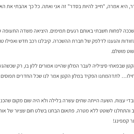
, היא אמרה, "חייב להיות בסדר" זה אני ואתה. כל כך אהבתי את האו
ו שככה לפחות חשבתי באותם רגעים תמימים. היציאה משדה התעופה ע
וודות והגענו לדלפק של חברת ההשכרה. קיבלנו רכב חדש ואפילו טוב
שוט מושלם.
טן שבפאתי סיציליה לעבר המלון שהיינו אמורים ללון בו, רק שכשהג
לו… לתדהמתנו הפקיד במלון הקטן אמר לנו שכל החדרים תפוסים ו
בדי עצות. השעה הייתה שתים עשרה בלילה ולא היה שום מקום שהכנו
ב והתחלנו לשוטט ללא מטרה. פתאום הבחנו בשלט חום שציור של אוה
ר קמפינג!