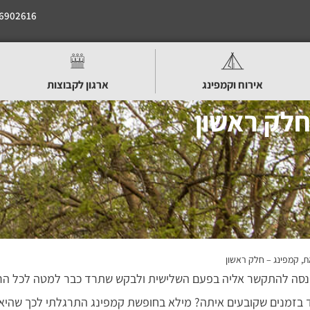
6902616
אירוח וקמפינג
ארגון לקבוצות
חלק ראשון
ת, קמפינג – חלק ראשון
נסה להתקשר אליה בפעם השלישית ולבקש שתרד כבר למטה לכל הרו
בזמנים שקובעים איתה? מילא בחופשת קמפינג התרגלתי לכך שהיא 