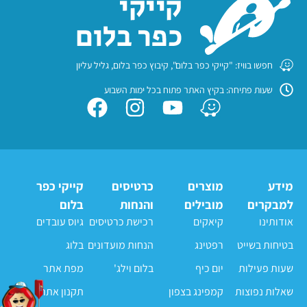
חפשו בוויז: "קייקי כפר בלום", קיבוץ כפר בלום, גליל עליון
שעות פתיחה: בקיץ האתר פתוח בכל ימות השבוע
מידע
מוצרים
כרטיסים
קייקי כפר
למבקרים
מובילים
והנחות
בלום
אודותינו
קיאקים
רכישת כרטיסים
גיוס עובדים
בטיחות בשייט
רפטינג
הנחות מועדונים
בלוג
שעות פעילות
יום כיף
בלום וילג'
מפת אתר
שאלות נפוצות
קמפינג בצפון
תקנון אתר