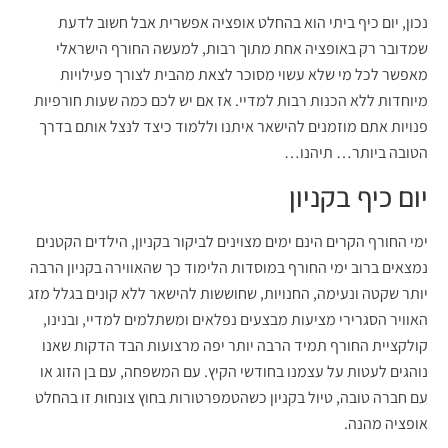
נכון, יום כיף ביתי הוא בהחלט אופציה אפשרית אבל חשוב לדעת
שמדובר רק באופציה אחת מתוך רבות, למעשה החורף הישראלי
מאפשר לכל מי שלא עשוי מסוכר לצאת מהבית לצורך פעילויות
מיוחדות ללא הכנות רבות למדיי. אז אם יש לכם כמה שעות חורפיות
פנויות אתם מוזמנים להישאר איתנו וללמוד כיצד לנצל אותם בדרך
הטובה ביותר… תיהנו…
יום כיף בקניון
ימי החורף הקרים הינם ימים מצוינים לביקור בקניון, הילדים הקטנים
נמצאים ברוב ימי החורף במוסדות הלימוד כך שהאווירה בקניון הרבה
יותר שקטה ונעימה, החנויות, שחוששות להישאר ללא קונים בגלל מזג
האוויר הסגרירי מציעות מבצעים נפלאים ומשתלמים למדיי, ובנינו,
קולקציית החורף תמיד הרבה יותר יפה מרצועות הבד הדקות שאנו
נוהגים לעטות על עצמנו בחודשי הקיץ. עם המשפחה, עם בן הזוג או
עם חברה טובה, טיול בקניון כשהטמפרטורות בחוץ צונחות זו בהחלט
אופציה מהנה.