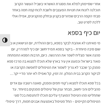
אחרי שסיימתן למלא את מסגרת האשראי בשביל העשור הקרוב
תוכלנה לזנוח את חנויות המעצבים ולשבת לכוח קפה חמה באחד
מבתי הקפה הרבים שפזורים בקניון ובחלק מהקניונים, אפילו אולי
ללכת לסרט טוב.
יום כיף בספא
הפעל/
מי מאיתנו לא אוהבת לבקר בספא, ביום ההולדת, יום הנישואין או בלי
שום סיבה מיוחדת – ביקור בספא תמידיחשב יום כיף למהדרין, יום
מהנה אשר מצליח לשפר את ההרגשה. כיום, תרבות הספא התפתחה
מאוד בישראל וכמעט אין עיר בארץ שלא תוכלו למצוא בה מרכז ספא
מפנק כך שכבר לא צריך לשמור את הטיפולים לחופשה הקרובה או
לביקור הקרוב בבית המלון. זה זמין, קל ואפילו לא יותר מדיי יקר…
בכל ספא תוכלו למצוא ג'קוזי חמים ומפנק, סאונה רטובה עם אדים
מהבילים והכי חשוב, מבחר ענק של טיפולים מפנקים במיוחד. עד
שתחליטו מהו הטיפול המועדף עליכם תוכלו להתנסות בכל סוגי
הטיפולים הקיימים – החל מטיפול באמצעות אבנים חמות, דרך טיפולי