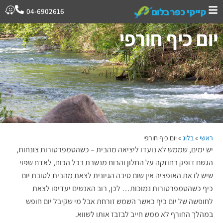
04-6902616
יום כיף חורפי
ראשי
»
בלוג
»
יום כיף חורפי
יש ימים, שממש לא נועדו ליציאה מהבית – כשהטמפרטורות צונחות,
הגשם דופק בחוזקה על החלון והרוח מנשבת בכל הכוח, לאדם שפוי
שיש לו את האופציה אין שום סיבה הגיונית לצאת מהבית לטובת יום
כיף כשהטמפרטורות נמוכות… לכן, רוב האנשים יעדיפו לצאת
לחופשה של יום כיף כאשר השמש זורחת אבל מי שקיבל יום חופש
במהלך החורף לא ממש חייב לבזבז אותו לשווא.