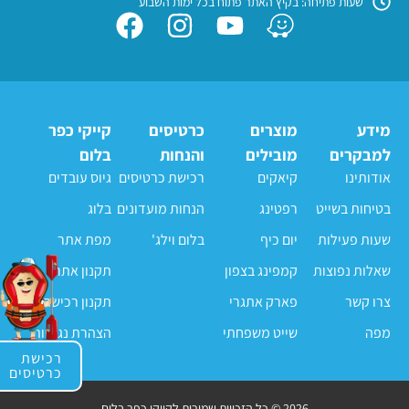
שעות פתיחה: בקיץ האתר פתוח בכל ימות השבוע
מידע
מוצרים
כרטיסים
קייקי כפר
למבקרים
מובילים
והנחות
בלום
אודותינו
קיאקים
רכישת כרטיסים
גיוס עובדים
בטיחות בשייט
רפטינג
הנחות מועדונים
בלוג
שעות פעילות
יום כיף
בלום וילג'
מפת אתר
שאלות נפוצות
קמפינג בצפון
תקנון אתר
צרו קשר
פארק אתגרי
תקנון רכישה
מפה
שייט משפחתי
הצהרת נגישות
רכישת
כרטיסים
2026 © כל הזכויות שמורות לקייקי כפר בלום