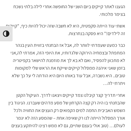
הגענו לאתר קייקים ביום השני של החופשה אחרי לילה בלתי נשכח
בצימר מלכותי.
אשתי עוד הייתה סקפטית, היא לא חשבה שזה יכול להיות כיף, "קייקים
זה לילדים!" היא פסקה בנחרצות.
הפעל/
כבר כמעט שעמדתי לוותר לה, אבל אז הבחנתי בזווית העין בנהר
המתפתל ובצמחיה הירוקה שלגדותיו, את היופי הזה, אמרתי לה,אני
לא מתכוון להפסיד, ואם לא בא לך את מוזמנת להישאר בקפיטריה
בזמן שאני איהנה ממסלול קייקים שייקח את הראש שלי למקומות
טובים.. היא נשברה, אבל עוד באותו היום היא הודתה לי על כך שלא
ויתרתי לה…
אחרי תדריך קצר קיבלנו צמד קייקים ויצאנו לדרך. העיקול הקטן
שהבחנתי בו היה רק קצה הקרחון של מסע מדהים שעברנו. הניגוד בין
השמש האביבית החמה למים הקפואים רק העצים את החוויה ולכל
אורך המסלול הייתה לנו רק שאיפה אחת – שהמסע הזה לא יגמר
לעולם… (טוב אולי בעצם שתיים, גם לא ממש רצינו להיתקע בעצים