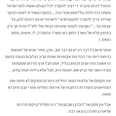
התחיל להיות סינג'ור די רציני להסביר לכל העולם ואשתו למה ישראל
עשתה ככה ולמה גולדסטון אמר ככה…בפעם העשירית לאותו הבוקר
שהייתי צריך להסביר למקומיים ש " לישראל יש את הזכות להגן על
עצמה וגו'…" נשבעתי לעצמי שהגיחה הבאה שלי לחו"ל תהיה אך ורק
במימון מלא של משרד החוץ ו\או משרד ההסברה, לי, אישית, ממש
נמאס. )
אומרים שבכל דבר רע יש גם דבר טוב, ואכן, אחרי שנים של חופשות
בניחוח דיוטי פרי במדינות אקזוטיות שונות סביב הגלובוס הגעתי בפעם
הראשונה מזה שנים לנופש בגליל, אותו חבל ארץ מדהים שמסתתר
מצידו השני של כביש שש. האמת היא, חבל שלא גיליתי אותו קודם…
את מקומם של מלונות הפאר החליפו צימרים מפנקים לא פחות ואת
המוזיאונים והשדרות הרחבות של אירופה החליפו אתרי טבע יפים לא
פחות.
אבל אין ספק שה"דובדבן שבקצפת" היה מסלול קייקים מדהים
שלאורכו חתרנו בהנאה רבה.