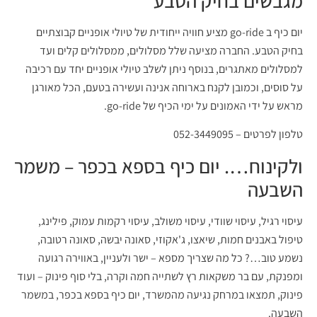
מגבשים בחיק הטבע
יום כיף ב go-ride מציע חוויה ייחודית של טיולי אופניים קבוצתיים
בחיק הטבע. החברה מציעה שלל מסלולים, ממסלולים קלים ועד
למסלולים מאתגרים, בנוסף ניתן לשלב טיולי אופניים יחד עם רכיבה
על סוסים, וכמובן לקנח בארוחה אנינה ועשירה בטעם, הכל מאורגן
מראש על ידי האמונים על ימי הכיף של go-ride.
טלפון לפרטים – 052-3449095
ולקינוח…. יום כיף בספא בכפר – משמר
השבעה
עיסוי רגיל, עיסוי שוודי, עיסוי משולב, עיסוי רקמות עמוק, פילינג,
טיפול באבנים חמות, שיאצו, ג'אקוזי, סאונה יבשה, סאונה רטובה,
נשמע טוב…? כל מה שצריך מספא – ישר ולעניין, באווירה רגועה
ומפנקת, עם בר משקאות רץ לשתייה חמה וקרה, בלי סוף פינוק – ועוד
פינוק, תמצאו במרחק נגיעה מהמשרד, יום כיף בספא בכפר, במשמר
השבעה.