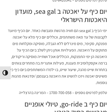
טלפון לפרטים נוספים – 03-6420541
יום כיף על יאכטה ב sea gal, מועדון
היאכטות הישראלי
ימי הכיף ב sea gal הם חוויה מרגשת ומגבשת כאחד. יום הכיף מיועד
לקבוצות של עד מאה משתתפים, וכוללים יום כיף מלא על יאכטה
מפנקת, סקיפר, מים מינרלים ללא הגבלה, מוסיקה ומקלחות מים
מתוקים על היאכטה. הפעילויות אותן ניתן לשלב ביום הכיף על
היאכטה הן ימי התפנקות, הכוללים אוכל ושתייה מוסיקה וריקודים,
ברמה אקסקלוסיבית מענגת, פעילות אתגרית בה מתחרים צוותים
בתחרות שייט מהנה, שיעור שייט, בו ילמדו המשתתפים ביום כיף כיצד
הפעל/
משיטים יאכטה ויזכו להשיט את היאכטה בעצמם\ וסדנאות מהנות
נוספות.
טלפון לפרטים נוספים – 1700-700-058 – המרינה בהרצלייה
יום כיף ב go-ride, טיולי אופניים