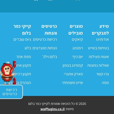
מידע
מוצרים
כרטיסים
קייקי כפר
למבקרים
מובילים
והנחות
בלום
אודותינו
קיאקים
רכישת כרטיסים
גיוס עובדים
בטיחות בשייט
רפטינג
הנחות מועדונים
בלוג
שעות פעילות
יום כיף
בלום וילג'
מפת אתר
שאלות נפוצות
קמפינג בצפון
תקנון אתר
צרו קשר
פארק אתגרי
תקנון רכישה
מפה
שייט משפחתי
הצהרת נגישות
רכישת
כרטיסים
2026 © כל הזכויות שמורות לקייקי כפר בלום
פיתוח:
wpPlugins.co.il