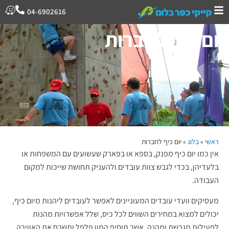
04-6902616
יום כיף לחברות
ראשי
»
בלוג
»
יום כיף לחברות
אין כמו יום כיף מפנק, בספא או בפארק שעשועים עם המשפחות או
בלעדיהן, בכדי לגבש צוות עובדים ולהעניק תחושת שייכות למקום
העבודה.
מעסיקים וועדי עובדים המעוניינים לאפשר לעובדים ליהנות מיום כיף,
יכולים למצוא במחירים השווים לכל כיס, שלל אפשרויות מהנות
לפעילות מגבשת ומהנה, אשר תוסיף המון פלפל ותשבח את האווירה