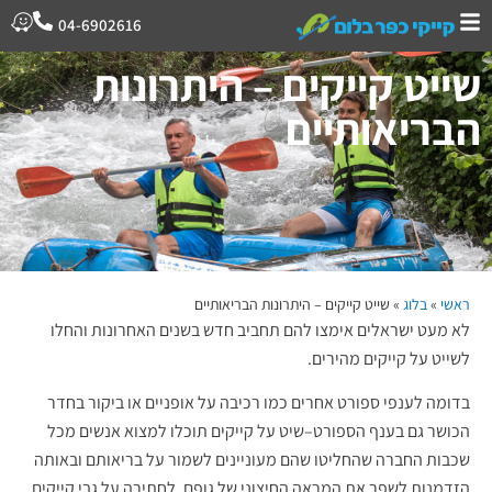
04-6902616
שייט קייקים – היתרונות
הבריאותיים
ראשי
»
בלוג
»
שייט קייקים – היתרונות הבריאותיים
לא מעט ישראלים אימצו להם תחביב חדש בשנים האחרונות והחלו
לשייט על קייקים מהירים.
בדומה לענפי ספורט אחרים כמו רכיבה על אופניים או ביקור בחדר
הכושר גם בענף הספורט–שיט על קייקים תוכלו למצוא אנשים מכל
שכבות החברה שהחליטו שהם מעוניינים לשמור על בריאותם ובאותה
הזדמנות לשפר את המראה החיצוני של גופם. לחתירה על גבי קייקים