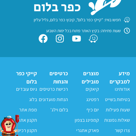
חפשו בוויז: "קייקי כפר בלום", קיבוץ כפר בלום, גליל עליון
שעות פתיחה: בקיץ האתר פתוח בכל ימות השבוע
מידע
מוצרים
כרטיסים
קייקי כפר
למבקרים
מובילים
והנחות
בלום
אודותינו
קיאקים
רכישת כרטיסים
גיוס עובדים
בטיחות בשייט
רפטינג
הנחות מועדונים
בלוג
שעות פעילות
יום כיף
בלום וילג'
מפת אתר
שאלות נפוצות
קמפינג בצפון
תקנון אתר
צרו קשר
פארק אתגרי
תקנון רכישה