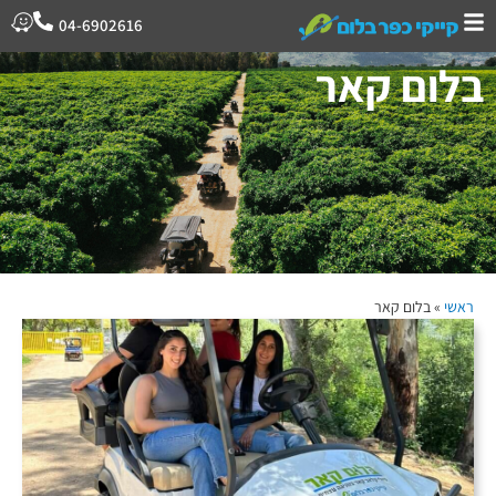
04-6902616
בלום קאר
ראשי
»
בלום קאר